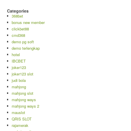
Categories
368bet
bonus new member
clickbet88
cmd368
demo pg soft
demo terlengkap
hotel
IBCBET
joker123
joker123 slot
judi bola
mahjong
mahjong slot
mahjong ways
mahjong ways 2
mauslot
QRIS SLOT
rajamerak