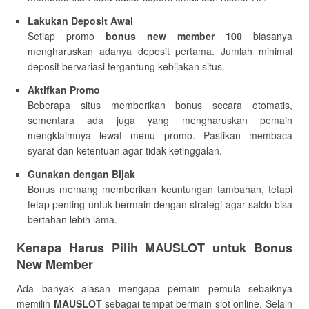
Lakukan Deposit Awal
Setiap promo
bonus new member 100
biasanya
mengharuskan adanya deposit pertama. Jumlah minimal
deposit bervariasi tergantung kebijakan situs.
Aktifkan Promo
Beberapa situs memberikan bonus secara otomatis,
sementara ada juga yang mengharuskan pemain
mengklaimnya lewat menu promo. Pastikan membaca
syarat dan ketentuan agar tidak ketinggalan.
Gunakan dengan Bijak
Bonus memang memberikan keuntungan tambahan, tetapi
tetap penting untuk bermain dengan strategi agar saldo bisa
bertahan lebih lama.
Kenapa Harus Pilih MAUSLOT untuk Bonus
New Member
Ada banyak alasan mengapa pemain pemula sebaiknya
memilih
MAUSLOT
sebagai tempat bermain slot online. Selain