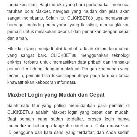
tanpa kesulitan. Bagi mereka yang baru pertama kali mencoba
taruhan bola Maxbet, navigasi yang mudah dan jelas akan
sangat membantu. Selain itu, CLICKBET88 juga menawarkan
berbagai metode pembayaran yang fleksibel, memungkinkan
pemain untuk melakukan deposit dan penarikan dengan cepat
dan aman.
Fitur lain yang menjadi nilai tambah adalah sistem keamanan
yang sangat baik. CLICKBET88 menggunakan teknologi
enkripsi terbaru untuk memastikan data pribadi dan transaksi
pemain terlindungi dengan maksimal. Dengan keamanan yang
terjamin, pemain bisa fokus sepenuhnya pada taruhan tanpa
khawatir akan kebocoran informasi.
Maxbet Login yang Mudah dan Cepat
Salah satu fitur yang paling memudahkan para pemain di
CLICKBET88 adalah Maxbet login yang cepat dan mudah.
Bagi pemain yang sudah terdaftar, proses login hanya
memerlukan beberapa langkah sederhana. Cukup masukkan
ID pengguna dan kata sandi yang terdaftar, dan Anda sudah