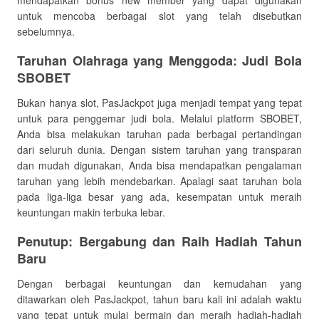
mendapatkan bonus new member yang dapat digunakan
untuk mencoba berbagai slot yang telah disebutkan
sebelumnya.
Taruhan Olahraga yang Menggoda: Judi Bola
SBOBET
Bukan hanya slot, PasJackpot juga menjadi tempat yang tepat
untuk para penggemar judi bola. Melalui platform SBOBET,
Anda bisa melakukan taruhan pada berbagai pertandingan
dari seluruh dunia. Dengan sistem taruhan yang transparan
dan mudah digunakan, Anda bisa mendapatkan pengalaman
taruhan yang lebih mendebarkan. Apalagi saat taruhan bola
pada liga-liga besar yang ada, kesempatan untuk meraih
keuntungan makin terbuka lebar.
Penutup: Bergabung dan Raih Hadiah Tahun
Baru
Dengan berbagai keuntungan dan kemudahan yang
ditawarkan oleh PasJackpot, tahun baru kali ini adalah waktu
yang tepat untuk mulai bermain dan meraih hadiah-hadiah