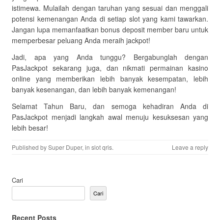
istimewa. Mulailah dengan taruhan yang sesuai dan menggali
potensi kemenangan Anda di setiap slot yang kami tawarkan.
Jangan lupa memanfaatkan bonus deposit member baru untuk
memperbesar peluang Anda meraih jackpot!
Jadi, apa yang Anda tunggu? Bergabunglah dengan
PasJackpot sekarang juga, dan nikmati permainan kasino
online yang memberikan lebih banyak kesempatan, lebih
banyak kesenangan, dan lebih banyak kemenangan!
Selamat Tahun Baru, dan semoga kehadiran Anda di
PasJackpot menjadi langkah awal menuju kesuksesan yang
lebih besar!
Published by
Super Duper
, in
slot qris
.
Leave a reply
Cari
Cari
Recent Posts