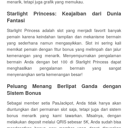
menarik, tetapi juga grafik yang memukau.
Starlight Princess: Keajaiban dari Dunia
Fantasi
Starlight Princess adalah slot yang menjadi favorit banyak
pemain karena keindahan tampilan dan mekanisme bermain
yang sederhana namun mengasyikkan. Slot ini sering kali
memikat pemain dengan fitur bonus yang melimpah dan jalur
kemenangan yang menarik. Menyempurnakan pengalaman
bermain Anda dengan bet 100 di Starlight Princess dapat
menghasilkan pengalaman bermain yang sangat
menyenangkan serta kemenangan besar!
Peluang Menang Berlipat Ganda dengan
Sistem Bonus
Sebagai member setia PasJackpot, Anda tidak hanya akan
diuntungkan dari permainan slot saja, tetapi juga dari sistem
bonus menarik yang kami tawarkan. Misalnya, dengan
melakukan deposit melalui QRIS sebesar 5K, Anda sudah bisa