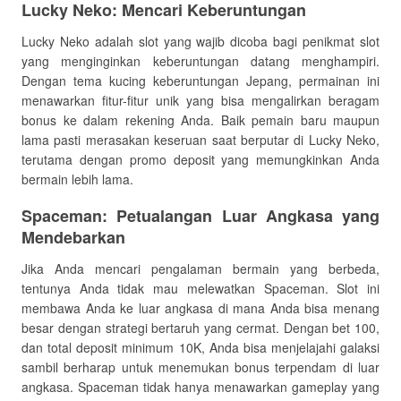
Lucky Neko: Mencari Keberuntungan
Lucky Neko adalah slot yang wajib dicoba bagi penikmat slot
yang menginginkan keberuntungan datang menghampiri.
Dengan tema kucing keberuntungan Jepang, permainan ini
menawarkan fitur-fitur unik yang bisa mengalirkan beragam
bonus ke dalam rekening Anda. Baik pemain baru maupun
lama pasti merasakan keseruan saat berputar di Lucky Neko,
terutama dengan promo deposit yang memungkinkan Anda
bermain lebih lama.
Spaceman: Petualangan Luar Angkasa yang
Mendebarkan
Jika Anda mencari pengalaman bermain yang berbeda,
tentunya Anda tidak mau melewatkan Spaceman. Slot ini
membawa Anda ke luar angkasa di mana Anda bisa menang
besar dengan strategi bertaruh yang cermat. Dengan bet 100,
dan total deposit minimum 10K, Anda bisa menjelajahi galaksi
sambil berharap untuk menemukan bonus terpendam di luar
angkasa. Spaceman tidak hanya menawarkan gameplay yang