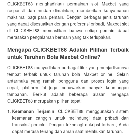
CLICKBET88 menghadirkan permainan slot Maxbet yang
responsif dan mudah dimainkan, memberikan kenyamanan
maksimal bagi para pemain. Dengan berbagai jenis taruhan
yang dapat disesuaikan dengan preferensi pribadi, Maxbet slot
di CLICKBET88 memastikan bahwa setiap pemain dapat
merasakan pengalaman bermain yang tak terlupakan.
Mengapa CLICKBET88 Adalah Pilihan Terbaik
untuk Taruhan Bola Maxbet Online?
CLICKBET88 menyediakan berbagai fitur yang menjadikannya
tempat terbaik untuk taruhan bola Maxbet online. Selain
antarmuka yang ramah pengguna dan proses login yang
cepat, platform ini juga menawarkan banyak keuntungan
tambahan. Berikut adalah beberapa alasan mengapa
CLICKBET88 merupakan pilihan tepat:
Keamanan Terjamin
: CLICKBET88 menggunakan sistem
keamanan canggih untuk melindungi data pribadi dan
transaksi pemain. Dengan teknologi enkripsi terbaru, Anda
dapat merasa tenang dan aman saat melakukan taruhan.