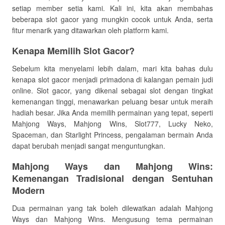
setiap member setia kami. Kali ini, kita akan membahas
beberapa slot gacor yang mungkin cocok untuk Anda, serta
fitur menarik yang ditawarkan oleh platform kami.
Kenapa Memilih Slot Gacor?
Sebelum kita menyelami lebih dalam, mari kita bahas dulu
kenapa slot gacor menjadi primadona di kalangan pemain judi
online. Slot gacor, yang dikenal sebagai slot dengan tingkat
kemenangan tinggi, menawarkan peluang besar untuk meraih
hadiah besar. Jika Anda memilih permainan yang tepat, seperti
Mahjong Ways, Mahjong Wins, Slot777, Lucky Neko,
Spaceman, dan Starlight Princess, pengalaman bermain Anda
dapat berubah menjadi sangat menguntungkan.
Mahjong Ways dan Mahjong Wins:
Kemenangan Tradisional dengan Sentuhan
Modern
Dua permainan yang tak boleh dilewatkan adalah Mahjong
Ways dan Mahjong Wins. Mengusung tema permainan