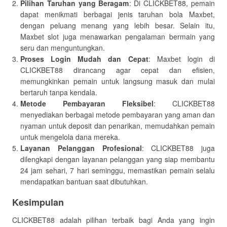
Pilihan Taruhan yang Beragam
: Di CLICKBET88, pemain
dapat menikmati berbagai jenis taruhan bola Maxbet,
dengan peluang menang yang lebih besar. Selain itu,
Maxbet slot juga menawarkan pengalaman bermain yang
seru dan menguntungkan.
Proses Login Mudah dan Cepat
: Maxbet login di
CLICKBET88 dirancang agar cepat dan efisien,
memungkinkan pemain untuk langsung masuk dan mulai
bertaruh tanpa kendala.
Metode Pembayaran Fleksibel
: CLICKBET88
menyediakan berbagai metode pembayaran yang aman dan
nyaman untuk deposit dan penarikan, memudahkan pemain
untuk mengelola dana mereka.
Layanan Pelanggan Profesional
: CLICKBET88 juga
dilengkapi dengan layanan pelanggan yang siap membantu
24 jam sehari, 7 hari seminggu, memastikan pemain selalu
mendapatkan bantuan saat dibutuhkan.
Kesimpulan
CLICKBET88 adalah pilihan terbaik bagi Anda yang ingin