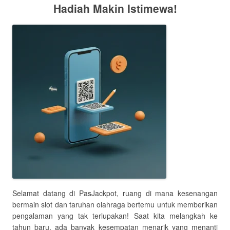
Hadiah Makin Istimewa!
Selamat datang di PasJackpot, ruang di mana kesenangan
bermain slot dan taruhan olahraga bertemu untuk memberikan
pengalaman yang tak terlupakan! Saat kita melangkah ke
tahun baru, ada banyak kesempatan menarik yang menanti