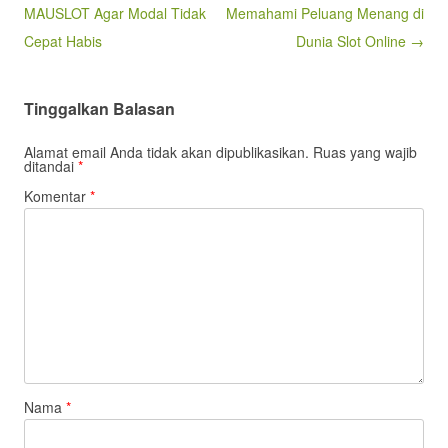
MAUSLOT Agar Modal Tidak
Memahami Peluang Menang di
Cepat Habis
Dunia Slot Online →
Tinggalkan Balasan
Alamat email Anda tidak akan dipublikasikan.
Ruas yang wajib
ditandai
*
Komentar
*
Nama
*