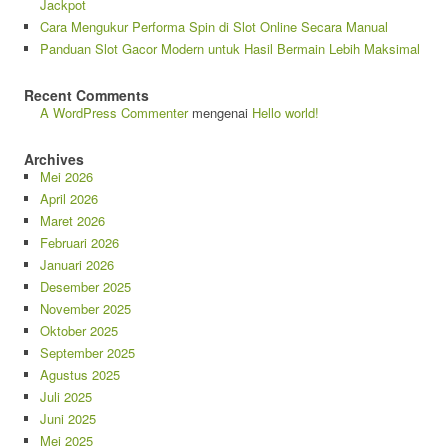
Jackpot
Cara Mengukur Performa Spin di Slot Online Secara Manual
Panduan Slot Gacor Modern untuk Hasil Bermain Lebih Maksimal
Recent Comments
A WordPress Commenter
mengenai
Hello world!
Archives
Mei 2026
April 2026
Maret 2026
Februari 2026
Januari 2026
Desember 2025
November 2025
Oktober 2025
September 2025
Agustus 2025
Juli 2025
Juni 2025
Mei 2025