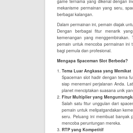
game ternama yang dikenal dengan inov
mekanisme permainan yang seru, space
berbagai kalangan.
Dalam permainan ini, pemain diajak unt
Dengan berbagai fitur menarik yan
kemenangan yang menggembirakan. 
pemain untuk mencoba permainan ini ta
bagi pemula dan profesional.
Mengapa Spaceman Slot Berbeda?
Tema Luar Angkasa yang Memikat
Spaceman slot hadir dengan tema fut
siap menemani perjalanan Anda. La
planet menciptakan suasana unik ya
Fitur Multiplier yang Menguntung
Salah satu fitur unggulan dari space
pemain untuk melipatgandakan keme
seru. Peluang ini membuat banyak 
mencoba peruntungan mereka.
RTP yang Kompetitif