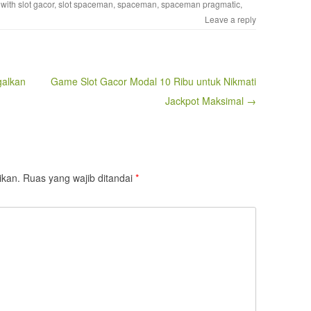
 with
slot gacor
,
slot spaceman
,
spaceman
,
spaceman pragmatic
,
Leave a reply
galkan
Game Slot Gacor Modal 10 Ribu untuk Nikmati
Jackpot Maksimal →
ikan.
Ruas yang wajib ditandai
*