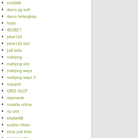
cmd368
demo pg soft
demo terlengkap
hotel
IBCBET
joker123
joker123 slot
judi bola
mahjong
mahjong slot
mahjong ways
mahjong ways 2
mauslot
QRIS SLOT
rajamerak
roulette online
rtp slot
sbobet88
scatter hitam
situs judi bola