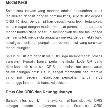
Modal Kecil
Salah satu inovasi yang menarik adalah kemudahan untuk
melakukan deposit dengan nominal kecil, seperti slot deposit
QRIS 10 ribu. Dengan pilihan deposit yang lebih terjangkau,
pemain dapat dengan mudah memulai permainan tanpa perlu
mengeluarkan dana besar. Ini memberikan fleksibilitas kepada
pemain untuk mengelola anggaran mereka dengan lebih baik,
sekaligus menikmati pengalaman bermain slot yang seru dan
menguntungkan.
Selain itu, sistem deposit via QRIS juga mempercepat proses
transaksi. Pemain hanya perlu memindai kode QR yang
diberikan oleh situs slot QRIS dan melakukan pembayaran
dalam hitungan detik. Hal ini sangat membantu bagi mereka
yang ingin segera melanjutkan permainan tanpa harus
menunggu lama untuk transaksi selesai.
Situs Slot QRIS dan Keunggulannya
Banyak situs slot kini menawarkan pilihan slot via QRIS
sebagai metode pembayaran utama. Situs slot QRIS