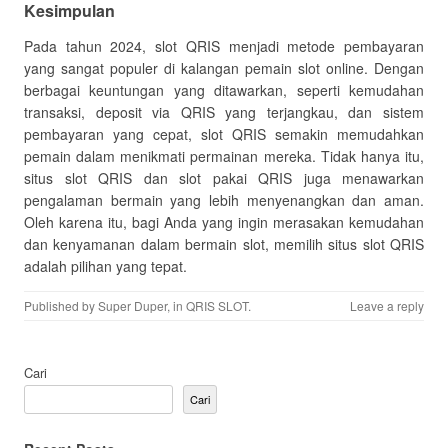
Kesimpulan
Pada tahun 2024, slot QRIS menjadi metode pembayaran
yang sangat populer di kalangan pemain slot online. Dengan
berbagai keuntungan yang ditawarkan, seperti kemudahan
transaksi, deposit via QRIS yang terjangkau, dan sistem
pembayaran yang cepat, slot QRIS semakin memudahkan
pemain dalam menikmati permainan mereka. Tidak hanya itu,
situs slot QRIS dan slot pakai QRIS juga menawarkan
pengalaman bermain yang lebih menyenangkan dan aman.
Oleh karena itu, bagi Anda yang ingin merasakan kemudahan
dan kenyamanan dalam bermain slot, memilih situs slot QRIS
adalah pilihan yang tepat.
Published by
Super Duper
, in
QRIS SLOT
.
Leave a reply
Cari
Cari