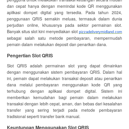
dan cepat hanya dengan memindai kode QR menggunakan
aplikasi dompet digital yang tersedia. Pada tahun 2024,
penggunaan QRIS semakin meluas, termasuk dalam dunia
perjudian online, khususnya pada sektor permainan slot.
Banyak situs slot kini menyediakan slot
pizzadeliverymidland.com
sebagai salah satu metode pembayaran, mempermudah
pemain dalam melakukan deposit dan penarikan dana.
Pengertian Slot QRIS
Slot QRIS adalah permainan slot yang dapat dimainkan
dengan menggunakan sistem pembayaran QRIS. Dalam hal
ini, pemain dapat melakukan transaksi deposit atau penarikan
dana melalui pembayaran menggunakan kode QR yang
terhubung dengan aplikasi dompet digital. Sistem ini
memberikan kemudahan bagi pemain dalam melakukan
transaksi dengan lebih cepat, aman, dan bebas dari kesalahan
transfer yang sering terjadi pada metode pembayaran
tradisional seperti transfer bank manual.
Keuntungan Menggunakan Slot QRIS