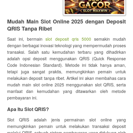
Mudah Main Slot Online 2025 dengan Deposit
QRIS Tanpa Ribet
Saat ini, bermain
slot deposit qris 5000
semakin mudah
dengan berbagai inovasi teknologi yang mempermudah proses
transaksi. Salah satu kemudahan terbaru yang dihadirkan
adalah opsi deposit menggunakan QRIS (Quick Response
Code Indonesian Standard). Metode ini tidak hanya aman,
tetapi juga sangat praktis, memungkinkan pemain untuk
melakukan deposit tanpa ribet. Artikel ini akan membahas cara
mudah main slot online 2025 menggunakan slot QRIS, serta
manfaat dan kemudahan yang ditawarkan oleh metode
pembayaran ini.
Apa Itu Slot QRIS?
Slot QRIS adalah jenis permainan slot online yang
memungkinkan pemain untuk melakukan transaksi deposit
melalui QRIS, sebuah sistem pembayaran yang didukung oleh