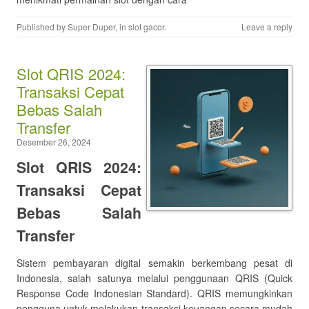
Published by
Super Duper
, in
slot gacor
.
Leave a reply
Slot QRIS 2024:
Transaksi Cepat
Bebas Salah
Transfer
Desember 26, 2024
Slot QRIS 2024:
Transaksi Cepat
Bebas Salah
Transfer
Sistem pembayaran digital semakin berkembang pesat di
Indonesia, salah satunya melalui penggunaan QRIS (Quick
Response Code Indonesian Standard). QRIS memungkinkan
pengguna untuk melakukan transaksi keuangan secara mudah