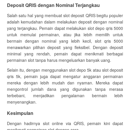
Deposit QRIS dengan Nominal Terjangkau
Salah satu hal yang membuat slot deposit QRIS begitu populer
adalah kemudahan dalam melakukan deposit dengan nominal
yang terjangkau. Pemain dapat melakukan slot depo qris 5000
untuk memulai permainan, atau jika lebih memilih untuk
bermain dengan nominal yang lebih kecil, slot qris 5000
menawarkan pilihan deposit yang fleksibel. Dengan deposit
minimal yang rendah, pemain dapat menikmati berbagai
permainan slot tanpa harus mengeluarkan banyak uang.
Selain itu, dengan menggunakan slot depo 5k atau slot deposit
qris 5k, pemain juga dapat mengatur anggaran permainan
mereka dengan lebih mudah dan nyaman. Mereka dapat
mengontrol jumlah dana yang digunakan tanpa merasa
terbebani, menjadikan pengalaman bermain lebih
menyenangkan.
Kesimpulan
Dengan hadirnya slot online via QRIS, pemain kini dapat
menikmati permainan slot dengan cara